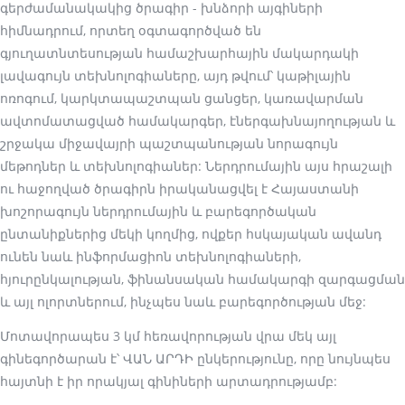
գերժամանակակից ծրագիր - խնձորի այգիների
հիմնադրում, որտեղ օգտագործված են
գյուղատնտեսության համաշխարհային մակարդակի
լավագույն տեխնոլոգիաները, այդ թվում՝ կաթիլային
ոռոգում, կարկտապաշտպան ցանցեր, կառավարման
ավտոմատացված համակարգեր, էներգախնայողության և
շրջակա միջավայրի պաշտպանության նորագույն
մեթոդներ և տեխնոլոգիաներ: Ներդրումային այս հրաշալի
ու հաջողված ծրագիրն իրականացվել է Հայաստանի
խոշորագույն ներդրումային և բարեգործական
ընտանիքներից մեկի կողմից, ովքեր հսկայական ավանդ
ունեն նաև ինֆորմացիոն տեխնոլոգիաների,
հյուրընկալության, ֆինանսական համակարգի զարգացման
և այլ ոլորտներում, ինչպես նաև բարեգործության մեջ:
Մոտավորապես 3 կմ հեռավորության վրա մեկ այլ
գինեգործարան է՝ ՎԱՆ ԱՐԴԻ ընկերությունը, որը նույնպես
հայտնի է իր որակյալ գինիների արտադրությամբ: