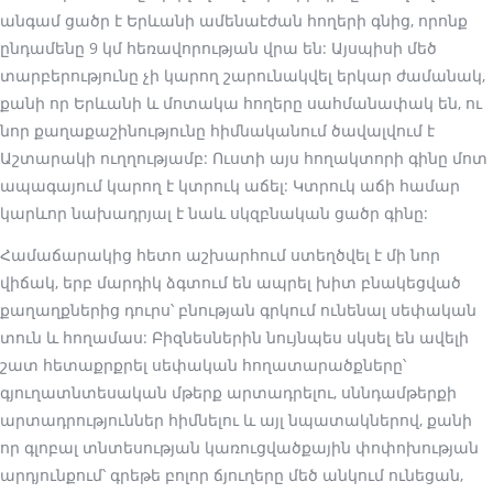
անգամ ցածր է Երևանի ամենաէժան հողերի գնից, որոնք
ընդամենը 9 կմ հեռավորության վրա են: Այսպիսի մեծ
տարբերությունը չի կարող շարունակվել երկար ժամանակ,
քանի որ Երևանի և մոտակա հողերը սահմանափակ են, ու
նոր քաղաքաշինությունը հիմնականում ծավալվում է
Աշտարակի ուղղությամբ: Ուստի այս հողակտորի գինը մոտ
ապագայում կարող է կտրուկ աճել: Կտրուկ աճի համար
կարևոր նախադրյալ է նաև սկզբնական ցածր գինը:
Համաճարակից հետո աշխարհում ստեղծվել է մի նոր
վիճակ, երբ մարդիկ ձգտում են ապրել խիտ բնակեցված
քաղաղքներից դուրս՝ բնության գրկում ունենալ սեփական
տուն և հողամաս: Բիզնեսներին նույնպես սկսել են ավելի
շատ հետաքրքրել սեփական հողատարածքները՝
գյուղատնտեսական մթերք արտադրելու, սննդամթերքի
արտադրություններ հիմնելու և այլ նպատակներով, քանի
որ գլոբալ տնտեսության կառուցվածքային փոփոխության
արդյունքում՝ գրեթե բոլոր ճյուղերը մեծ անկում ունեցան,