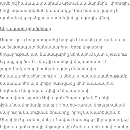
դիմելով համապատասխան պետական մարմնին` փոխելու
հողի օգտագործման նպատակը: Դրա համար կարող է
պահանջվել օրենքով սահմանված լրացուցիչ վճար:
Ենթակառուցվածքները
Մայրուղուց հողատարածք կարելի է հասնել գյուղական ոչ-
ասֆալտապատ ճանապարհով: Երեք կիլոմետր
երկարության այս ճանապարհը ներկայում վատ վիճակում
է, բայց գործում է: Հաշվի առնելով Հայաստանում
շարունակաբար իրականացվող մեծածավալ
ճանապարհաշինությունը` ամենայն հավանականությամբ
ճանապարհի այս փոքր հատվածը մոտ ապագայում
նույնպես կնորոգվի: Ավելին`Հայաստանի
Կառավարությունը Ասիական Զարգացման Բանկի
ֆինանսավորմամբ սկսել է Հյուսիս-Հարավ միջպետական
մայրուղու կառուցման ծրագիրը, որով նախատեսվում է
Մեղրիից Երևանով մինչև Բավրա կառուցել (վերակառուցել)
եվրոպական որակի միջազգային ճանապարհ, որով Իրանը