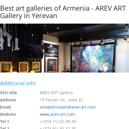
Best art galleries of Armenia - AREV ART
Gallery in Yerevan
Additional Info
SEO title
AREV ART Gallery
Address
19 Teryan str., area 32
Email
arevpetrosyan@arev-art.com
Website
www.arev-art.com
Tel 1
+ (374 11) 32-00-35
Tel 2
+ (374 91) 30-32-35