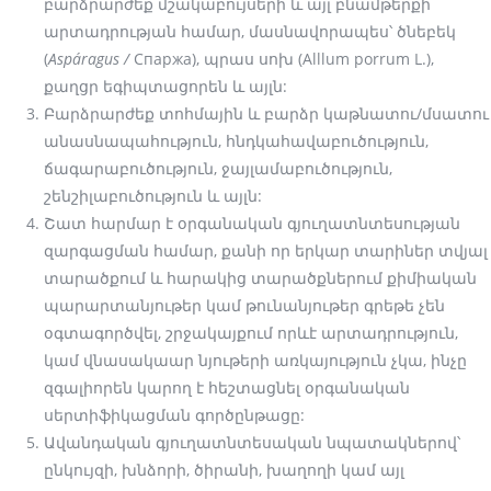
բարձրարժեք մշակաբույսերի և այլ բնամթերքի
արտադրության համար, մասնավորապես՝ ծնեբեկ
(
Aspáragus /
Спаржа), պրաս սոխ (Alllum porrum L.),
քաղցր եգիպտացորեն և այլն:
Բարձրարժեք տոհմային և բարձր կաթնատու/մսատու
անասնապահություն, հնդկահավաբուծություն,
ճագարաբուծություն, ջայլամաբուծություն,
շենշիլաբուծություն և այլն:
Շատ հարմար է օրգանական գյուղատնտեսության
զարգացման համար, քանի որ երկար տարիներ տվյալ
տարածքում և հարակից տարածքներում քիմիական
պարարտանյութեր կամ թունանյութեր գրեթե չեն
օգտագործվել, շրջակայքում որևէ արտադրություն,
կամ վնասակաար նյութերի առկայություն չկա, ինչը
զգալիորեն կարող է հեշտացնել օրգանական
սերտիֆիկացման գործընթացը:
Ավանդական գյուղատնտեսական նպատակներով՝
ընկույզի, խնձորի, ծիրանի, խաղողի կամ այլ