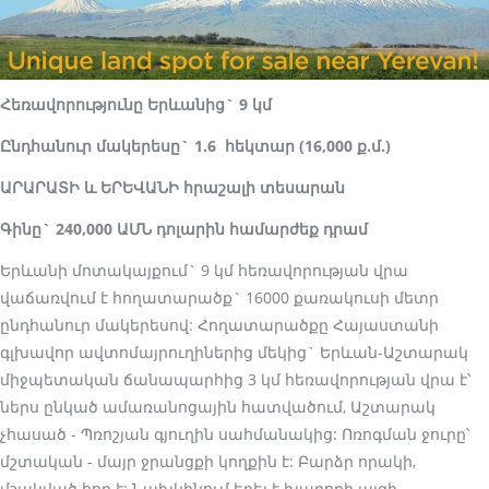
Հեռավորությունը Երևանից` 9 կմ
Ընդհանուր մակերեսը` 1.6 հեկտար (16,000 ք.մ.)
ԱՐԱՐԱՏԻ և ԵՐԵՎԱՆԻ հրաշալի տեսարան
Գինը` 240,000 ԱՄՆ դոլարին համարժեք դրամ
Երևանի մոտակայքում` 9 կմ հեռավորության վրա
վաճառվում է հողատարածք` 16000 քառակուսի մետր
ընդհանուր մակերեսով: Հողատարածքը Հայաստանի
գլխավոր ավտոմայրուղիներից մեկից` Երևան-Աշտարակ
միջպետական ճանապարհից 3 կմ հեռավորության վրա է՝
ներս ընկած ամառանոցային հատվածում, Աշտարակ
չհասած - Պռոշյան գյուղին սահմանակից: Ոռոգման ջուրը՝
մշտական - մայր ջրանցքի կողքին է: Բարձր որակի,
մշակված հող է: Նախկինում եղել է խաղողի այգի,