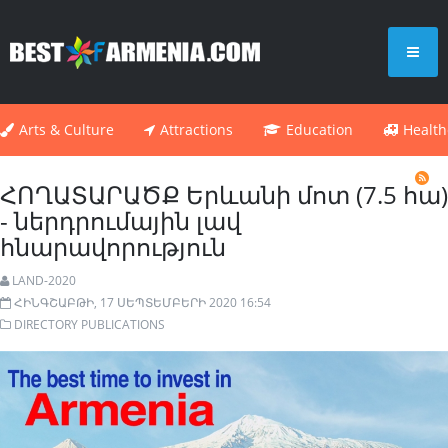
Arts & Culture
Attractions
Education
Health
ՀՈՂԱՏԱՐԱԾՔ Երևանի մոտ (7.5 հա)
- ներդրումային լավ
հնարավորություն
LAND-2020
ՀԻՆԳՇԱԲԹԻ, 17 ՍԵՊՏԵՄԲԵՐԻ 2020 16:54
DIRECTORY PUBLICATIONS